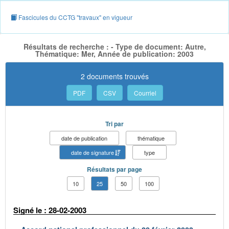
Fascicules du CCTG "travaux" en vigueur
Résultats de recherche : - Type de document: Autre,
Thématique: Mer, Année de publication: 2003
2 documents trouvés
PDF
CSV
Courriel
Tri par
date de publication
thématique
date de signature
type
Résultats par page
10
25
50
100
Signé le : 28-02-2003