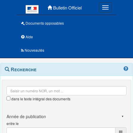
Menu principal
Bulletin Officiel
Toggle navigatio
Documents opposables
Aide
Nouveautés
Navigation
Menu
Recherche
contextuel
et
outils
annexes
dans le texte intégral des documents
entre le