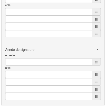
et le
entre le
et le