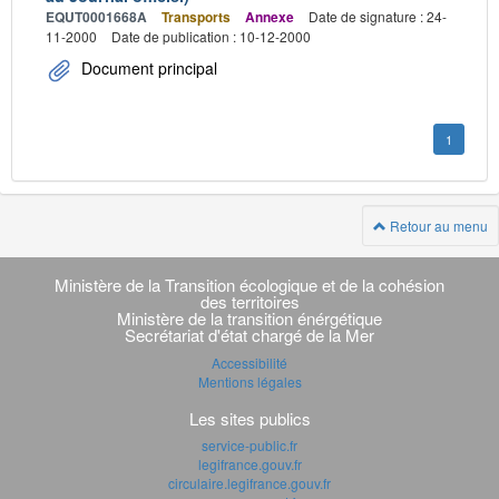
EQUT0001668A
Transports
Annexe
Date de signature : 24-
11-2000
Date de publication : 10-12-2000
Document principal
1
Retour au menu
Navigation
transverse
Ministère de la Transition écologique et de la cohésion
des territoires
Ministère de la transition énérgétique
Secrétariat d'état chargé de la Mer
Accessibilité
Mentions légales
Les sites publics
service-public.fr
legifrance.gouv.fr
circulaire.legifrance.gouv.fr