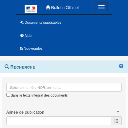
Menu principal
Bulletin Officiel
Toggle navigatio
Documents opposables
Aide
Nouveautés
Navigation
Menu
Recherche
contextuel
et
outils
annexes
dans le texte intégral des documents