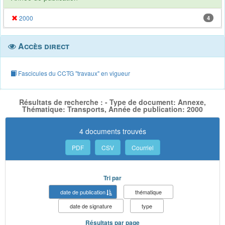
2000
4
Accès direct
Fascicules du CCTG "travaux" en vigueur
Résultats de recherche : - Type de document: Annexe,
Thématique: Transports, Année de publication: 2000
4 documents trouvés
PDF
CSV
Courriel
Tri par
date de publication
thématique
date de signature
type
Résultats par page