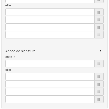
et le
entre le
et le