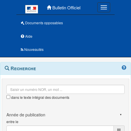
Menu principal
Bulletin Officiel
Toggle navigatio
Documents opposables
Aide
Nouveautés
Navigation
Menu
Recherche
contextuel
et
outils
annexes
dans le texte intégral des documents
entre le