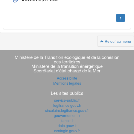
1
Retour au menu
Navigation
transverse
Ministère de la Transition écologique et de la cohésion
des territoires
Ministère de la transition énérgétique
Secrétariat d'état chargé de la Mer
Accessibilité
Mentions légales
Les sites publics
service-public.fr
legifrance.gouv.fr
circulaire.legifrance.gouv.fr
gouvernement.fr
france.fr
data.gouv.fr
ecologie.gouv.fr