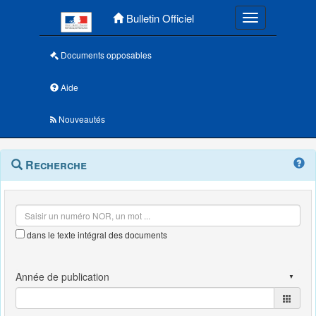
Menu principal
Bulletin Officiel
Toggle navigatio
Documents opposables
Aide
Nouveautés
Navigation
Menu
Recherche
contextuel
et
outils
annexes
dans le texte intégral des documents