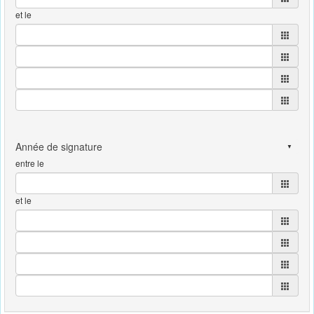
et le
entre le
et le