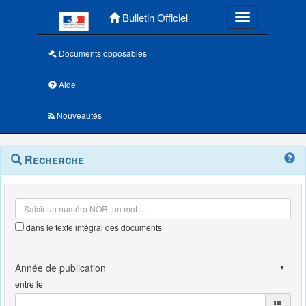
Menu principal
Bulletin Officiel
Toggle navigatio
Documents opposables
Aide
Nouveautés
Navigation
Menu
Recherche
contextuel
et
outils
annexes
dans le texte intégral des documents
entre le