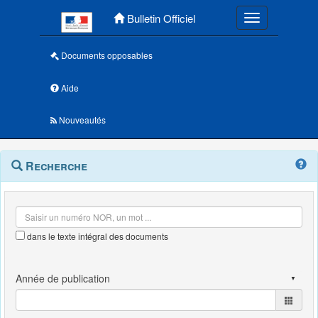
Menu principal
Bulletin Officiel
Toggle navigatio
Documents opposables
Aide
Nouveautés
Navigation
Menu
Recherche
contextuel
et
outils
annexes
dans le texte intégral des documents