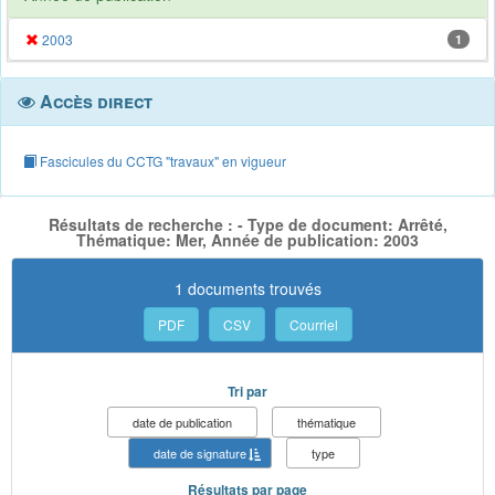
2003
1
Accès direct
Fascicules du CCTG "travaux" en vigueur
Résultats de recherche : - Type de document: Arrêté,
Thématique: Mer, Année de publication: 2003
1 documents trouvés
PDF
CSV
Courriel
Tri par
date de publication
thématique
date de signature
type
Résultats par page