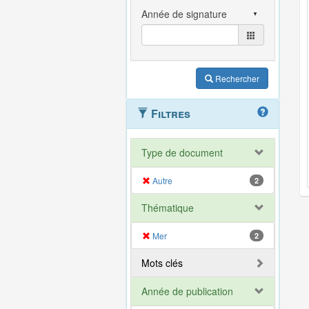
Rechercher
Filtres
Type de document
Autre
2
Thématique
Mer
2
Mots clés
Année de publication