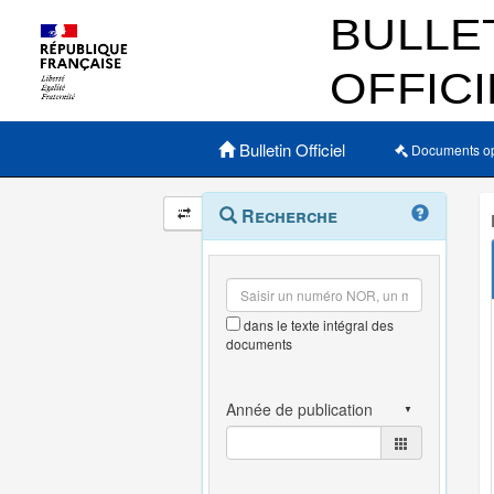
Menu principal
Bulletin Officiel
Documents o
Navigation
Menu
Recherche
contextuel
et
outils
annexes
dans le texte intégral des
documents