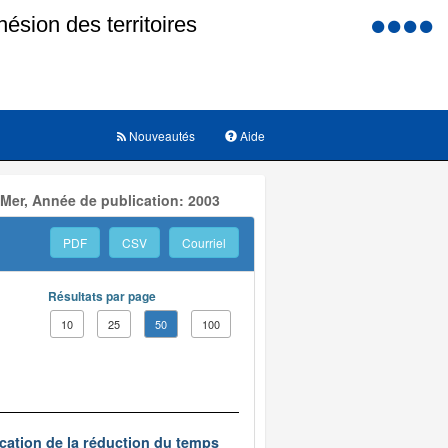
Menu
d'accessi
Nouveautés
Aide
 Mer, Année de publication: 2003
PDF
CSV
Courriel
Résultats par page
10
25
50
100
ication de la réduction du temps