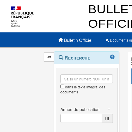
Menu principal
Bulletin Officiel
Documents o
Navigation
Menu
Recherche
contextuel
et
outils
annexes
dans le texte intégral des
documents