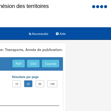
Menu
d'accessi
Nouveautés
Aide
e: Transports, Année de publication:
PDF
CSV
Courriel
Résultats par page
10
25
50
100