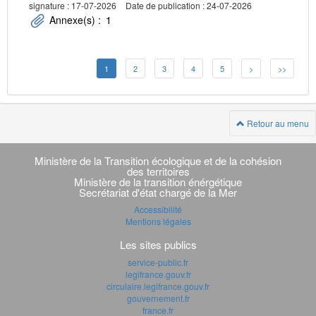
signature : 17-07-2026
Date de publication : 24-07-2026
Annexe(s) :
1
1
2
3
4
5
>
>>
Retour au menu
Navigation
transverse
Ministère de la Transition écologique et de la cohésion
des territoires
Ministère de la transition énérgétique
Secrétariat d'état chargé de la Mer
Accessibilité
Mentions légales
Les sites publics
service-public.fr
legifrance.gouv.fr
circulaire.legifrance.gouv.fr
gouvernement.fr
france.fr