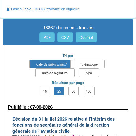
Fascicules du CCTG "travaux" en vigueur
16867 documents trouvés
PDF
CSV
Courriel
Tri par
date de publication
thématique
date de signature
type
Résultats par page
10
25
50
100
Publié le : 07-08-2026
Décision du 31 juillet 2026 relative à l’intérim des
fonctions de secrétaire général de la direction
générale de l’aviation civile.