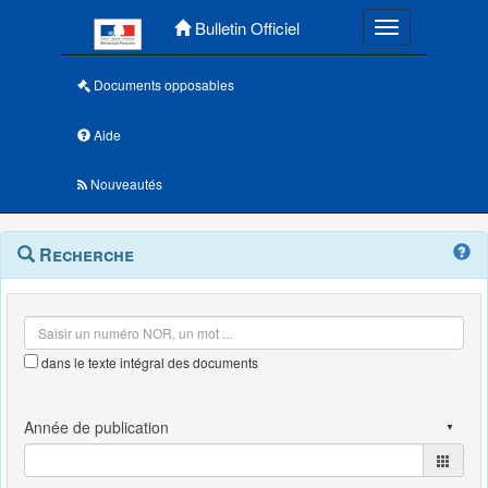
Menu principal
Bulletin Officiel
Toggle navigatio
Documents opposables
Aide
Nouveautés
Navigation
Menu
Recherche
contextuel
et
outils
annexes
dans le texte intégral des documents