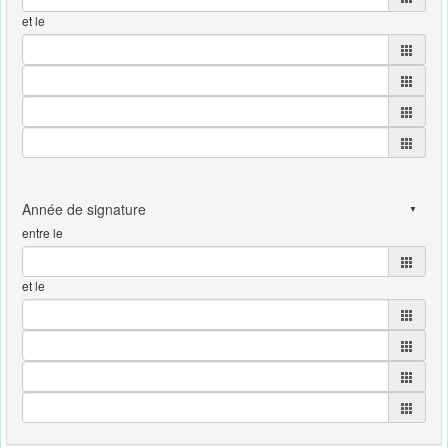
et le
entre le
et le