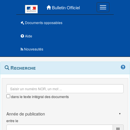
Menu principal
Bulletin Officiel
Toggle navigatio
Documents opposables
Aide
Nouveautés
Navigation
Menu
Recherche
contextuel
et
outils
annexes
dans le texte intégral des documents
entre le