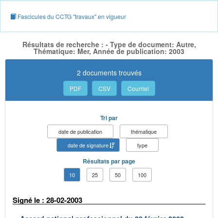
Fascicules du CCTG "travaux" en vigueur
Résultats de recherche : - Type de document: Autre,
Thématique: Mer, Année de publication: 2003
2 documents trouvés
PDF
CSV
Courriel
Tri par
date de publication
thématique
date de signature
type
Résultats par page
10
25
50
100
Signé le : 28-02-2003