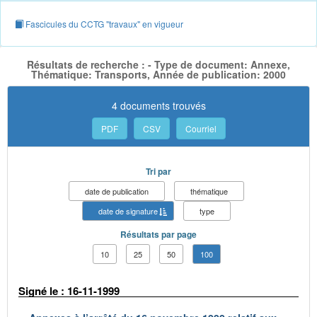
Fascicules du CCTG "travaux" en vigueur
Résultats de recherche : - Type de document: Annexe,
Thématique: Transports, Année de publication: 2000
4 documents trouvés
PDF
CSV
Courriel
Tri par
date de publication
thématique
date de signature
type
Résultats par page
10
25
50
100
Signé le : 16-11-1999