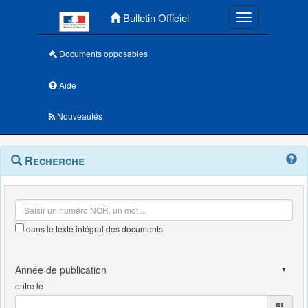
Menu principal
Bulletin Officiel
Toggle navigatio
Documents opposables
Aide
Nouveautés
Navigation
Menu
Recherche
contextuel
et
outils
annexes
dans le texte intégral des documents
entre le