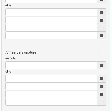
et le
entre le
et le