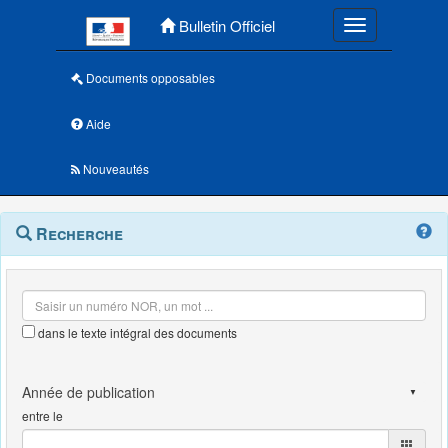
Menu principal
Bulletin Officiel
Toggle navigatio
Documents opposables
Aide
Nouveautés
Navigation
Menu
Recherche
contextuel
et
outils
annexes
dans le texte intégral des documents
entre le