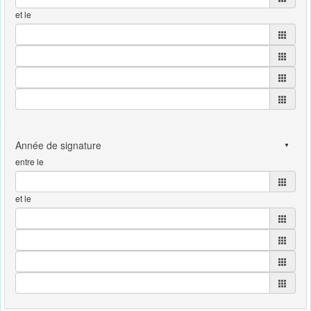
et le
entre le
et le