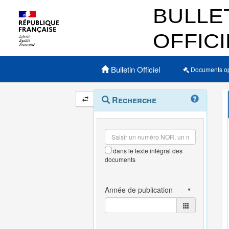
Menu principal
Bulletin Officiel
Documents o
Navigation
Menu
Recherche
contextuel
et
outils
annexes
dans le texte intégral des
documents