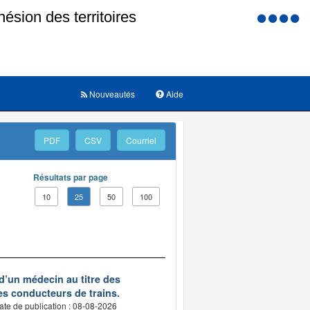
Menu
d'accessi
Nouveautés
Aide
PDF
CSV
Courriel
Résultats par page
10
25
50
100
d’un médecin au titre des
des conducteurs de trains.
ate de publication : 08-08-2026