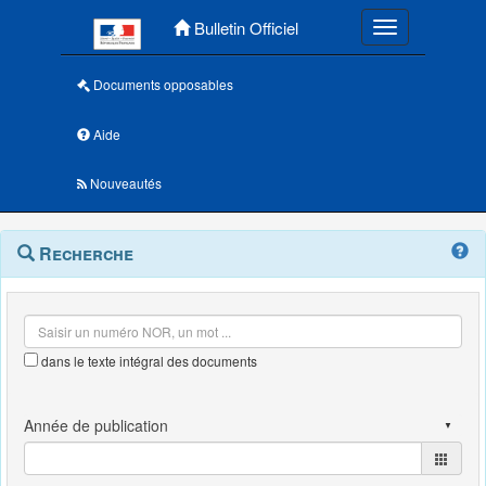
Menu principal
Bulletin Officiel
Toggle navigatio
Documents opposables
Aide
Nouveautés
Navigation
Menu
Recherche
contextuel
et
outils
annexes
dans le texte intégral des documents