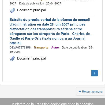
2007
Date de publication : 25-04-2007
Document principal
Extraits du procès-verbal de la séance du conseil
d'administration en date 28 juin 2007 principes
d'affectation des transporteurs aériens entre
aérogares sur les aéroports de Paris - Charles-de-
Gaulle et Paris-Orly (texte non paru au Journal
officiel)
DEVA0767535S
Transports
Autre
Date de publication : 25-
10-2007
Document principal
1
Retour au menu
Navigation
transverse
Ministère de la Transition écologique et de la cohésion