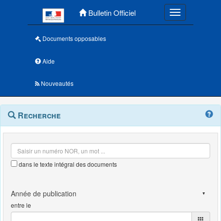
Menu principal
Bulletin Officiel
Toggle navigatio
Documents opposables
Aide
Nouveautés
Navigation
Menu
Recherche
contextuel
et
outils
annexes
dans le texte intégral des documents
entre le