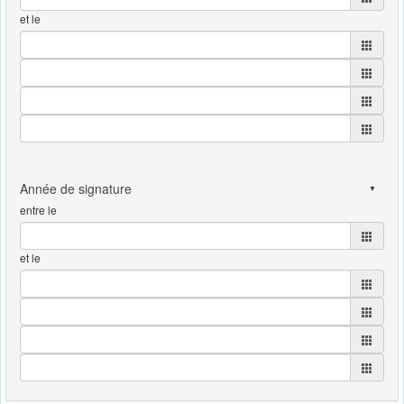
et le
entre le
et le