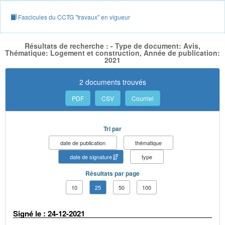
Fascicules du CCTG "travaux" en vigueur
Résultats de recherche : - Type de document: Avis,
Thématique: Logement et construction, Année de publication:
2021
2 documents trouvés
PDF
CSV
Courriel
Tri par
date de publication
thématique
date de signature
type
Résultats par page
10
25
50
100
Signé le : 24-12-2021