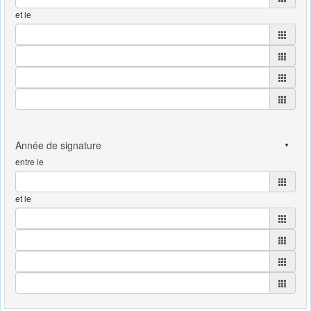
et le
entre le
et le