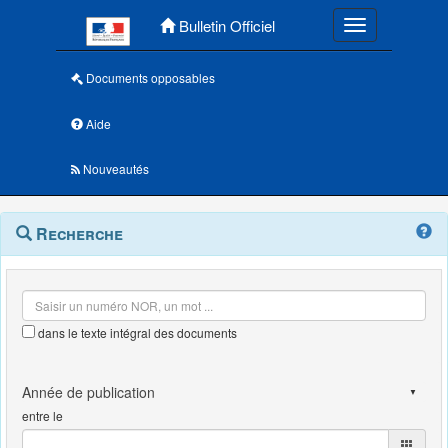
Menu principal
Bulletin Officiel
Toggle navigatio
Documents opposables
Aide
Nouveautés
Navigation
Menu
Recherche
contextuel
et
outils
annexes
dans le texte intégral des documents
entre le