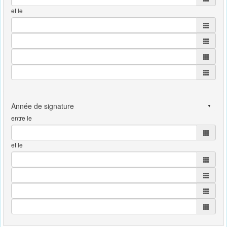
et le
entre le
et le