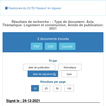
Fascicules du CCTG "travaux" en vigueur
Résultats de recherche : - Type de document: Avis,
Thématique: Logement et construction, Année de publication:
2021
2 documents trouvés
PDF
CSV
Courriel
Tri par
date de publication
thématique
date de signature
type
Résultats par page
10
25
50
100
Signé le : 24-12-2021