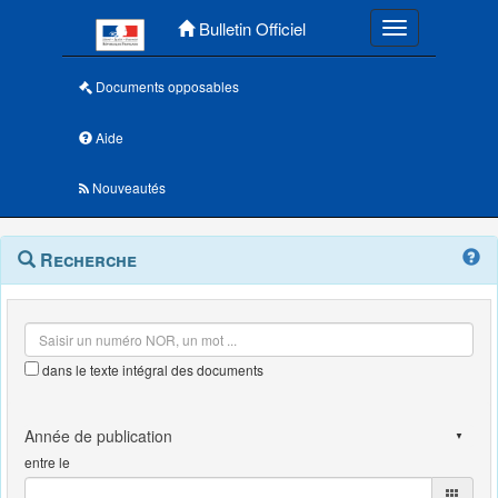
Menu principal
Bulletin Officiel
Toggle navigatio
Documents opposables
Aide
Nouveautés
Navigation
Menu
Recherche
contextuel
et
outils
annexes
dans le texte intégral des documents
entre le