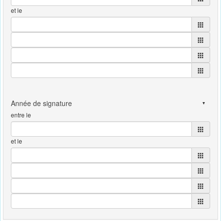
et le
entre le
et le