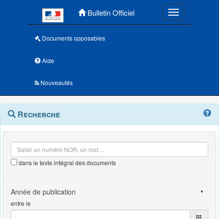
Menu principal
Bulletin Officiel
Toggle navigatio
Documents opposables
Aide
Nouveautés
Navigation
Menu
Recherche
contextuel
et
outils
annexes
dans le texte intégral des documents
entre le