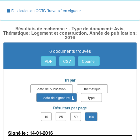
Fascicules du CCTG "travaux" en vigueur
Résultats de recherche : - Type de document: Avis,
Thématique: Logement et construction, Année de publication:
2016
6 documents trouvés
PDF
CSV
Courriel
Tri par
date de publication
thématique
date de signature
type
Résultats par page
10
25
50
100
Signé le : 14-01-2016