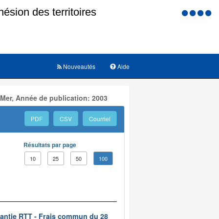
Menu
d'accessi
Nouveautés
Aide
 Mer, Année de publication: 2003
PDF
CSV
Courriel
Résultats par page
10
25
50
100
rantie RTT - Frais commun du 28