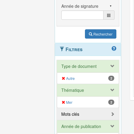
Rechercher
Filtres
Type de document
Autre
2
Thématique
Mer
2
Mots clés
Année de publication