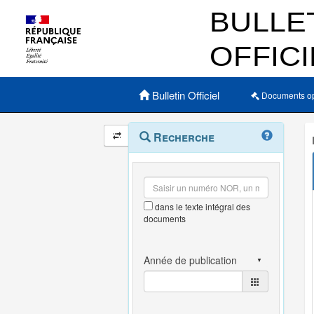
Menu principal
Bulletin Officiel
Documents o
Navigation
Menu
Recherche
contextuel
et
outils
annexes
dans le texte intégral des
documents