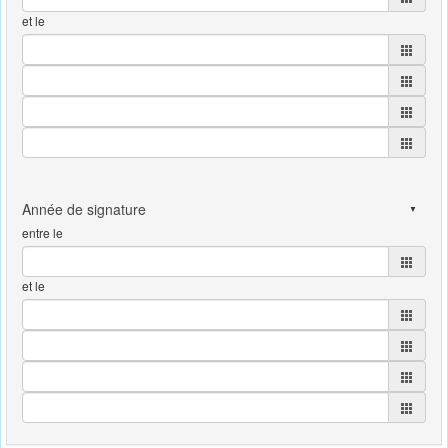
et le
entre le
et le