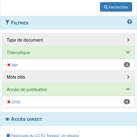
Rechercher
Filtres
Type de document
Thématique
Mer
4
Mots clés
Année de publication
2003
4
Accès direct
Fascicules du CCTG "travaux" en vigueur