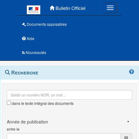
Menu principal
Bulletin Officiel
Toggle navigatio
Documents opposables
Aide
Nouveautés
Navigation
Menu
Recherche
contextuel
et
outils
annexes
dans le texte intégral des documents
entre le