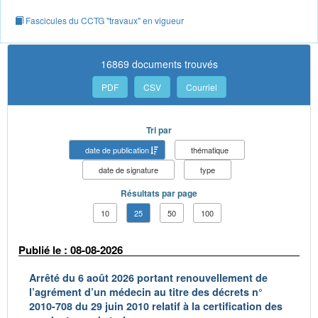
Fascicules du CCTG "travaux" en vigueur
16869 documents trouvés
PDF
CSV
Courriel
Tri par
date de publication
thématique
date de signature
type
Résultats par page
10
25
50
100
Publié le : 08-08-2026
Arrêté du 6 août 2026 portant renouvellement de
l’agrément d’un médecin au titre des décrets n°
2010-708 du 29 juin 2010 relatif à la certification des