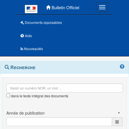
Menu principal
Bulletin Officiel
Toggle navigatio
Documents opposables
Aide
Nouveautés
Navigation
Menu
Recherche
contextuel
et
outils
annexes
dans le texte intégral des documents