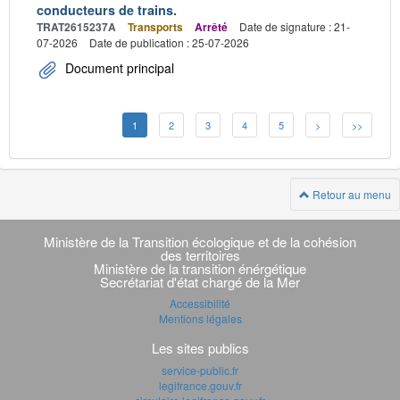
conducteurs de trains.
TRAT2615237A
Transports
Arrêté
Date de signature : 21-
07-2026
Date de publication : 25-07-2026
Document principal
1
2
3
4
5
>
>>
Retour au menu
Navigation
transverse
Ministère de la Transition écologique et de la cohésion
des territoires
Ministère de la transition énérgétique
Secrétariat d'état chargé de la Mer
Accessibilité
Mentions légales
Les sites publics
service-public.fr
legifrance.gouv.fr