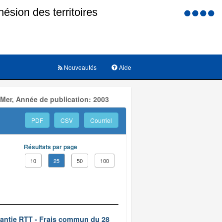
Menu
d'accessi
Nouveautés
Aide
 Mer, Année de publication: 2003
PDF
CSV
Courriel
Résultats par page
10
25
50
100
rantie RTT - Frais commun du 28