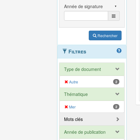
Rechercher
Filtres
Type de document
Autre
2
Thématique
Mer
2
Mots clés
Année de publication