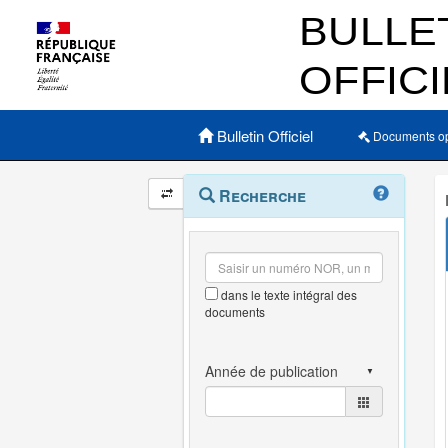
Menu principal
Bulletin Officiel
Documents o
Navigation
Menu
Recherche
contextuel
et
outils
annexes
dans le texte intégral des
documents