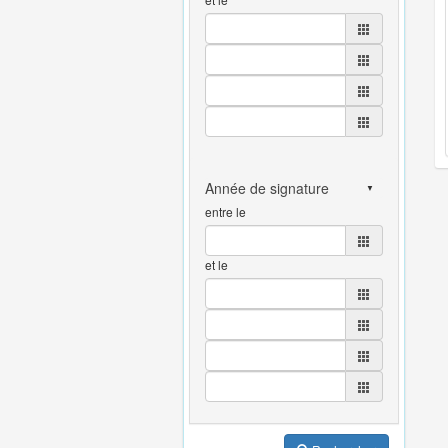
entre le
et le