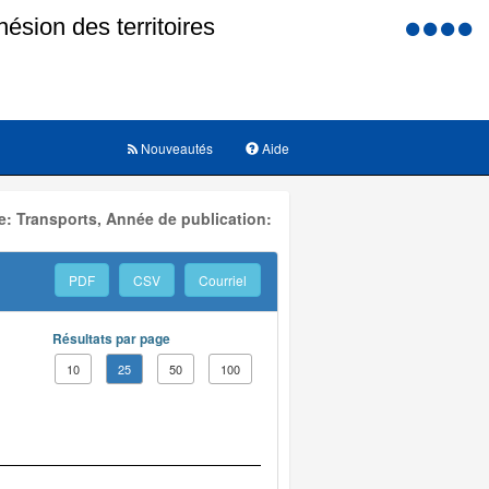
Menu
d'accessi
Nouveautés
Aide
: Transports, Année de publication:
PDF
CSV
Courriel
Résultats par page
10
25
50
100