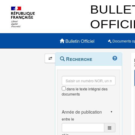
Menu principal
Bulletin Officiel
Documents o
Navigation
Menu
Recherche
contextuel
et
outils
annexes
dans le texte intégral des
documents
entre le
et le