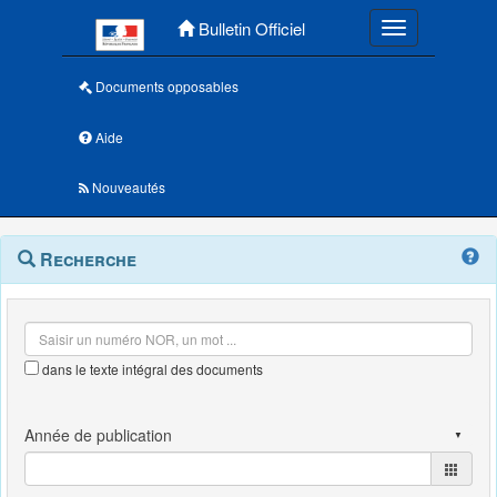
Menu principal
Bulletin Officiel
Toggle navigatio
Documents opposables
Aide
Nouveautés
Navigation
Menu
Recherche
contextuel
et
outils
annexes
dans le texte intégral des documents