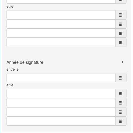
et le
entre le
et le