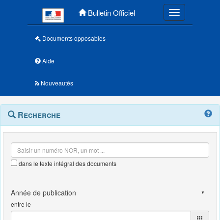
Menu principal
Bulletin Officiel
Toggle navigatio
Documents opposables
Aide
Nouveautés
Navigation
Menu
Recherche
contextuel
et
outils
annexes
dans le texte intégral des documents
entre le