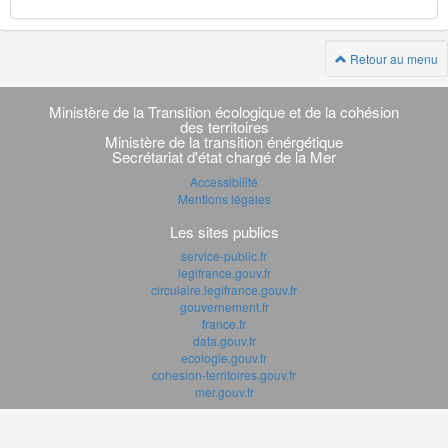
Retour au menu
Navigation
transverse
Ministère de la Transition écologique et de la cohésion
des territoires
Ministère de la transition énérgétique
Secrétariat d'état chargé de la Mer
Accessibilité
Mentions légales
Les sites publics
service-public.fr
legifrance.gouv.fr
circulaire.legifrance.gouv.fr
gouvernement.fr
france.fr
data.gouv.fr
ecologie.gouv.fr
cohesion-territoires.gouv.fr
mer.gouv.fr