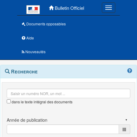
Menu principal
Bulletin Officiel
Toggle navigatio
Documents opposables
Aide
Nouveautés
Navigation
Menu
Recherche
contextuel
et
outils
annexes
dans le texte intégral des documents