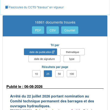
Fascicules du CCTG "travaux" en vigueur
16861 documents trouvés
PDF
CSV
Courriel
Tri par
date de publication
thématique
date de signature
type
Résultats par page
10
25
50
100
Publié le : 06-08-2026
Arrêté du 22 juillet 2026 portant nomination au
Comité technique permanent des barrages et des
ouvrages hydrauliques.