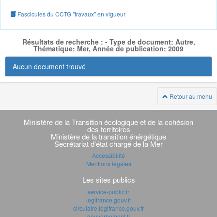
Fascicules du CCTG "travaux" en vigueur
Résultats de recherche : - Type de document: Autre,
Thématique: Mer, Année de publication: 2009
Aucun document trouvé
Retour au menu
Navigation
transverse
Ministère de la Transition écologique et de la cohésion
des territoires
Ministère de la transition énérgétique
Secrétariat d'état chargé de la Mer
Accessibilité
Mentions légales
Les sites publics
service-public.fr
legifrance.gouv.fr
circulaire.legifrance.gouv.fr
gouvernement.fr