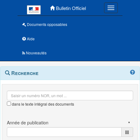
Menu principal
Bulletin Officiel
Toggle navigatio
Documents opposables
Aide
Nouveautés
Navigation
Menu
Recherche
contextuel
et
outils
annexes
dans le texte intégral des documents