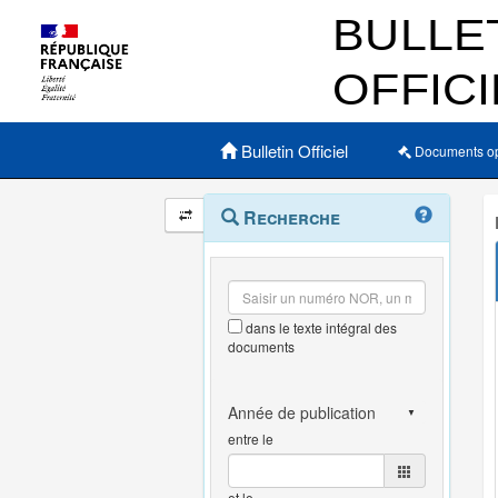
Menu principal
Bulletin Officiel
Documents o
Navigation
Menu
Recherche
contextuel
et
outils
annexes
dans le texte intégral des
documents
entre le
et le