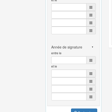
entre le
et le