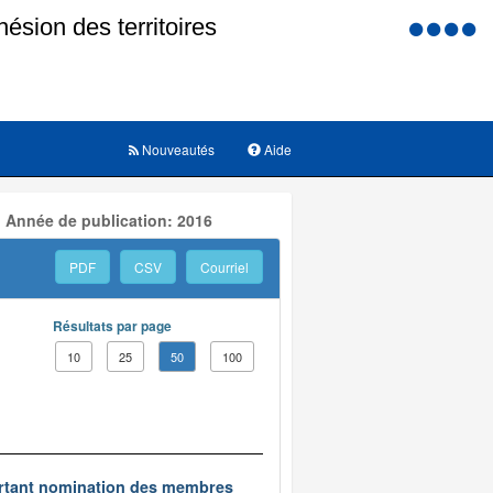
Menu
d'accessi
Nouveautés
Aide
, Année de publication: 2016
PDF
CSV
Courriel
Résultats par page
10
25
50
100
portant nomination des membres