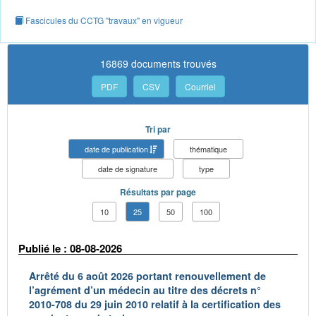
Fascicules du CCTG "travaux" en vigueur
16869 documents trouvés
PDF
CSV
Courriel
Tri par
date de publication
thématique
date de signature
type
Résultats par page
10
25
50
100
Publié le : 08-08-2026
Arrêté du 6 août 2026 portant renouvellement de
l’agrément d’un médecin au titre des décrets n°
2010-708 du 29 juin 2010 relatif à la certification des