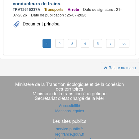
conducteurs de trains.
TRAT2615237A
Transports
Arrêté
Date de signature : 21-
07-2026
Date de publication : 25-07-2026
Document principal
1
2
3
4
5
>
>>
Retour au menu
Navigation
transverse
Ministère de la Transition écologique et de la cohésion
des territoires
Ministère de la transition énérgétique
Secrétariat d'état chargé de la Mer
Accessibilité
Mentions légales
Les sites publics
service-public.fr
legifrance.gouv.fr