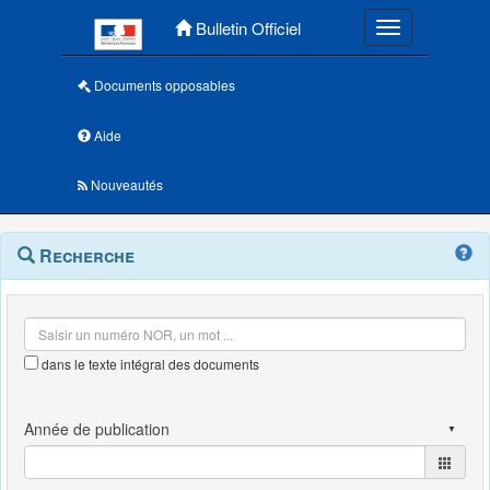
Menu principal
Bulletin Officiel
Toggle navigatio
Documents opposables
Aide
Nouveautés
Navigation
Menu
Recherche
contextuel
et
outils
annexes
dans le texte intégral des documents