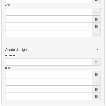
et le
entre le
et le