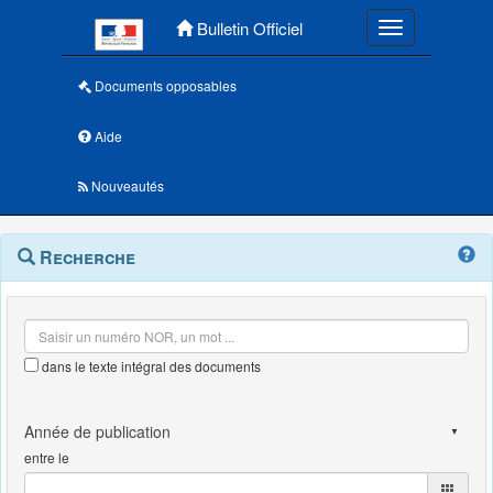
Menu principal
Bulletin Officiel
Toggle navigatio
Documents opposables
Aide
Nouveautés
Navigation
Menu
Recherche
contextuel
et
outils
annexes
dans le texte intégral des documents
entre le