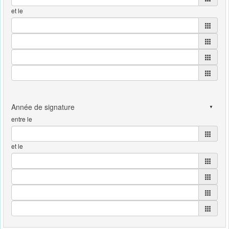
et le
entre le
et le