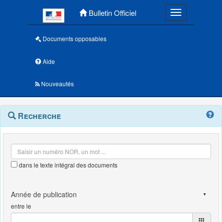
Menu principal
Bulletin Officiel
Toggle navigatio
Documents opposables
Aide
Nouveautés
Navigation
Menu
Recherche
contextuel
et
outils
annexes
dans le texte intégral des documents
entre le