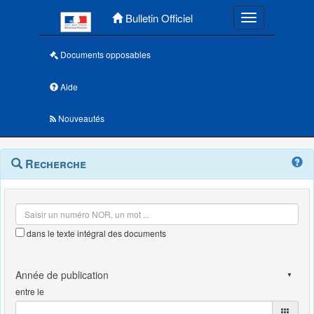
Menu principal
Bulletin Officiel
Toggle navigatio
Documents opposables
Aide
Nouveautés
Navigation
Menu
Recherche
contextuel
et
outils
annexes
dans le texte intégral des documents
entre le