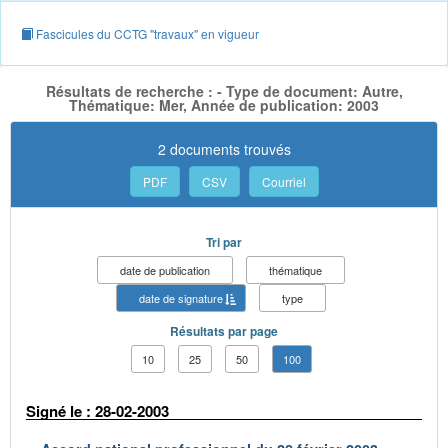
Fascicules du CCTG "travaux" en vigueur
Résultats de recherche : - Type de document: Autre,
Thématique: Mer, Année de publication: 2003
2 documents trouvés
PDF
CSV
Courriel
Tri par
date de publication
thématique
date de signature
type
Résultats par page
10
25
50
100
Signé le : 28-02-2003