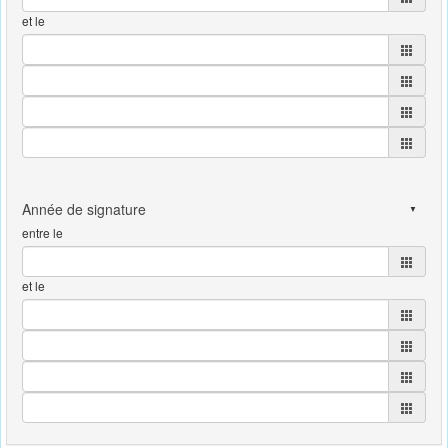
et le
entre le
et le