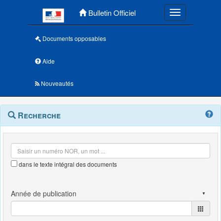
Menu principal
Bulletin Officiel
Toggle navigatio
Documents opposables
Aide
Nouveautés
Navigation
Menu
Recherche
contextuel
et
outils
annexes
dans le texte intégral des documents