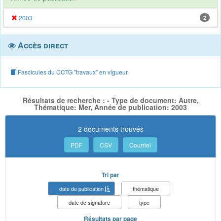
2003
2
Accès direct
Fascicules du CCTG "travaux" en vigueur
Résultats de recherche : - Type de document: Autre,
Thématique: Mer, Année de publication: 2003
2 documents trouvés
PDF
CSV
Courriel
Tri par
date de publication
thématique
date de signature
type
Résultats par page