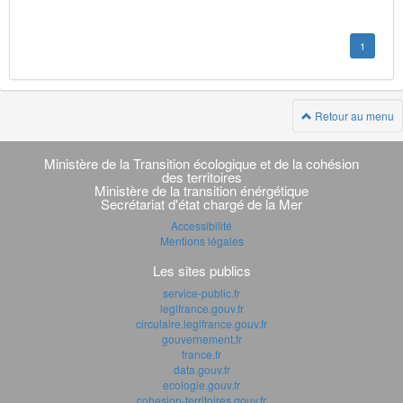
1
Retour au menu
Navigation
transverse
Ministère de la Transition écologique et de la cohésion
des territoires
Ministère de la transition énérgétique
Secrétariat d'état chargé de la Mer
Accessibilité
Mentions légales
Les sites publics
service-public.fr
legifrance.gouv.fr
circulaire.legifrance.gouv.fr
gouvernement.fr
france.fr
data.gouv.fr
ecologie.gouv.fr
cohesion-territoires.gouv.fr