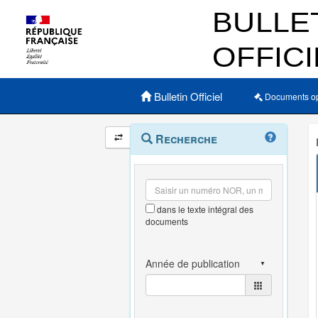
Menu principal
Bulletin Officiel
Documents o
Navigation
Menu
Recherche
contextuel
et
outils
annexes
dans le texte intégral des
documents