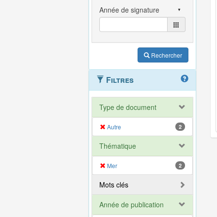
Rechercher
Filtres
Type de document
Autre
2
Thématique
Mer
2
Mots clés
Année de publication