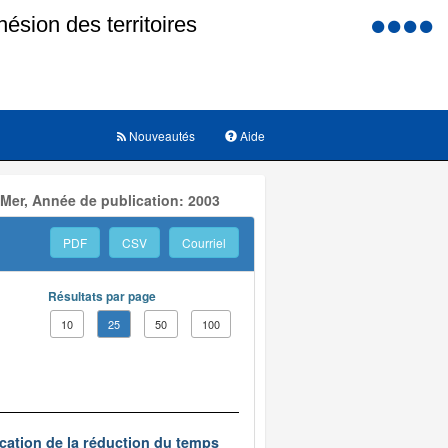
Menu
d'accessi
Nouveautés
Aide
 Mer, Année de publication: 2003
PDF
CSV
Courriel
Résultats par page
10
25
50
100
ication de la réduction du temps