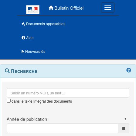
Menu principal
Bulletin Officiel
Toggle navigatio
Documents opposables
Aide
Nouveautés
Navigation
Menu
Recherche
contextuel
et
outils
annexes
dans le texte intégral des documents