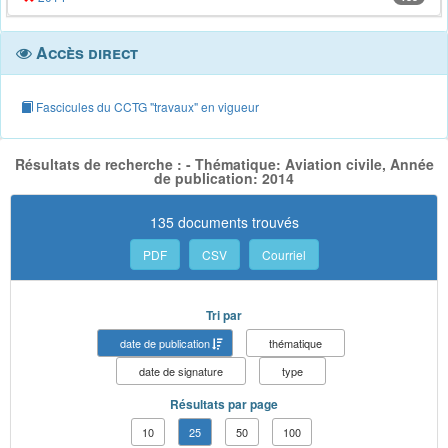
Accès direct
Fascicules du CCTG "travaux" en vigueur
Résultats de recherche : - Thématique: Aviation civile, Année
de publication: 2014
135 documents trouvés
PDF
CSV
Courriel
Tri par
date de publication
thématique
date de signature
type
Résultats par page
10
25
50
100