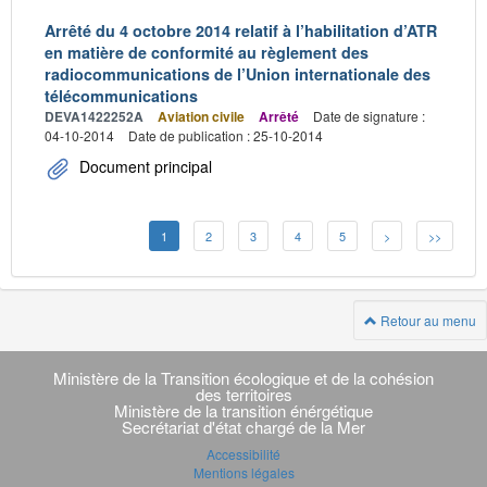
Arrêté du 4 octobre 2014 relatif à l’habilitation d’ATR
en matière de conformité au règlement des
radiocommunications de l’Union internationale des
télécommunications
DEVA1422252A
Aviation civile
Arrêté
Date de signature :
04-10-2014
Date de publication : 25-10-2014
Document principal
1
2
3
4
5
>
>>
Retour au menu
Navigation
transverse
Ministère de la Transition écologique et de la cohésion
des territoires
Ministère de la transition énérgétique
Secrétariat d'état chargé de la Mer
Accessibilité
Mentions légales