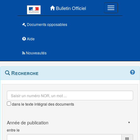
Menu principal
Bulletin Officiel
Toggle navigatio
Documents opposables
Aide
Nouveautés
Navigation
Menu
Recherche
contextuel
et
outils
annexes
dans le texte intégral des documents
entre le