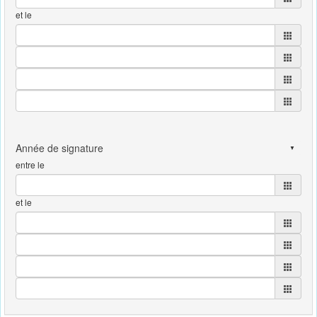
et le
entre le
et le