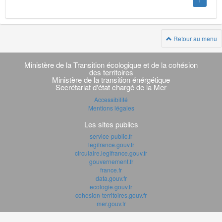
1
Retour au menu
Navigation
transverse
Ministère de la Transition écologique et de la cohésion
des territoires
Ministère de la transition énérgétique
Secrétariat d'état chargé de la Mer
Accessibilité
Mentions légales
Les sites publics
service-public.fr
legifrance.gouv.fr
circulaire.legifrance.gouv.fr
gouvernement.fr
france.fr
data.gouv.fr
ecologie.gouv.fr
cohesion-territoires.gouv.fr
mer.gouv.fr