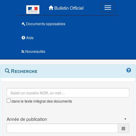
Menu principal
Bulletin Officiel
Toggle navigatio
Documents opposables
Aide
Nouveautés
Navigation
Menu
Recherche
contextuel
et
outils
annexes
dans le texte intégral des documents