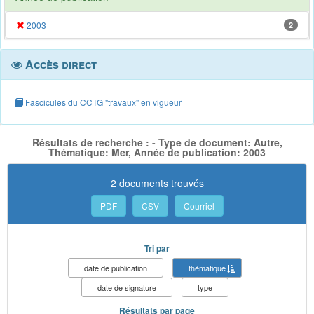
2003
2
Accès direct
Fascicules du CCTG "travaux" en vigueur
Résultats de recherche : - Type de document: Autre,
Thématique: Mer, Année de publication: 2003
2 documents trouvés
PDF
CSV
Courriel
Tri par
date de publication
thématique
date de signature
type
Résultats par page