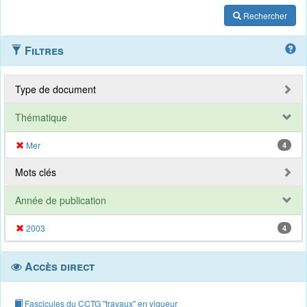
Rechercher
Filtres
Type de document
Thématique
Mer
4
Mots clés
Année de publication
2003
4
Accès direct
Fascicules du CCTG "travaux" en vigueur