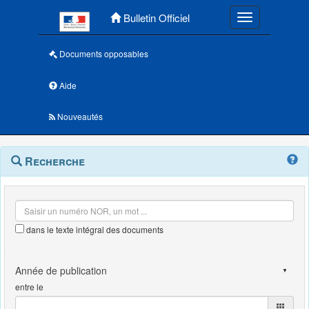
Menu principal
Bulletin Officiel
Toggle navigatio
Documents opposables
Aide
Nouveautés
Navigation
Menu
Recherche
contextuel
et
outils
annexes
dans le texte intégral des documents
entre le