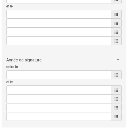
et le
entre le
et le