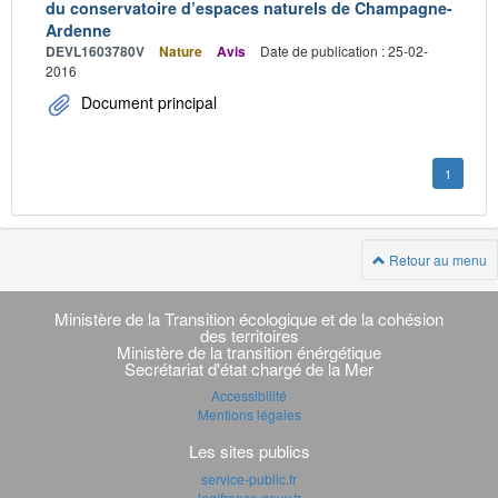
du conservatoire d’espaces naturels de Champagne-
Ardenne
DEVL1603780V
Nature
Avis
Date de publication : 25-02-
2016
Document principal
1
Retour au menu
Navigation
transverse
Ministère de la Transition écologique et de la cohésion
des territoires
Ministère de la transition énérgétique
Secrétariat d'état chargé de la Mer
Accessibilité
Mentions légales
Les sites publics
service-public.fr
legifrance.gouv.fr