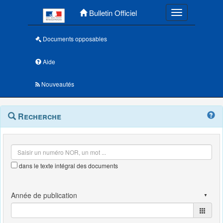
Menu principal
Bulletin Officiel
Toggle navigatio
Documents opposables
Aide
Nouveautés
Navigation
Menu
Recherche
contextuel
et
outils
annexes
dans le texte intégral des documents