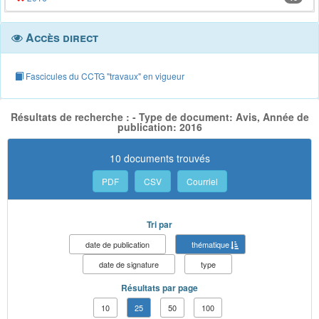
Accès direct
Fascicules du CCTG "travaux" en vigueur
Résultats de recherche : - Type de document: Avis, Année de
publication: 2016
10 documents trouvés
PDF
CSV
Courriel
Tri par
date de publication
thématique
date de signature
type
Résultats par page
10
25
50
100