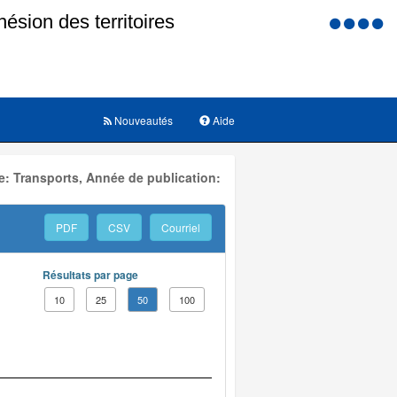
Menu
d'accessi
Nouveautés
Aide
: Transports, Année de publication:
PDF
CSV
Courriel
Résultats par page
10
25
50
100