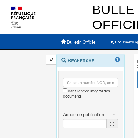
Menu principal
Bulletin Officiel
Documents o
Navigation
Menu
Recherche
contextuel
et
outils
annexes
dans le texte intégral des
documents