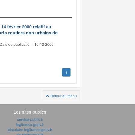
14 février 2000 relatif au
rts routiers non urbains de
Date de publication : 10-12-2000
1
Retour au menu
Les sites publics
service-public.fr
legifrance.gouv.fr
circulaire.legifrance.gouv.fr
gouvernement.fr