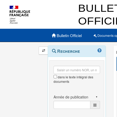
Menu principal
Bulletin Officiel
Documents o
Navigation
Menu
Recherche
contextuel
et
outils
annexes
dans le texte intégral des
documents