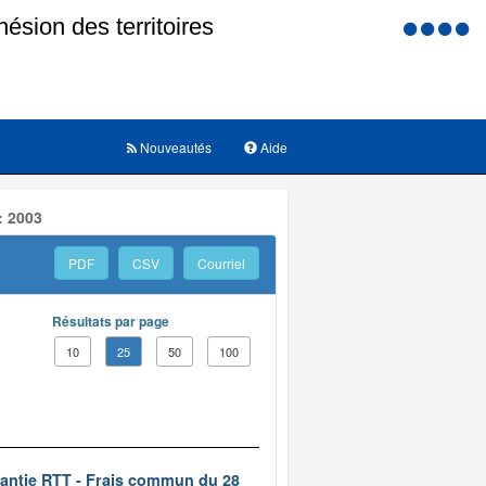
Menu
d'accessi
Nouveautés
Aide
: 2003
PDF
CSV
Courriel
Résultats par page
10
25
50
100
rantie RTT - Frais commun du 28