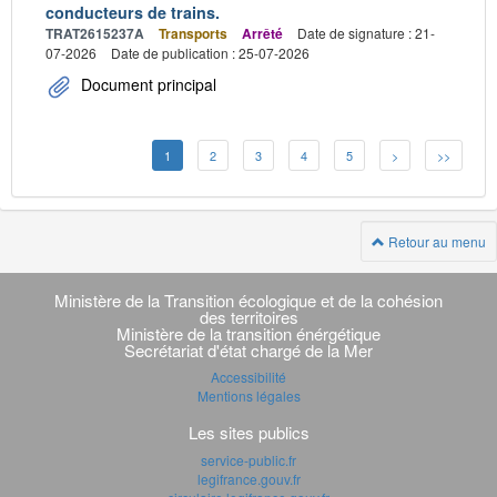
conducteurs de trains.
TRAT2615237A
Transports
Arrêté
Date de signature : 21-
07-2026
Date de publication : 25-07-2026
Document principal
1
2
3
4
5
>
>>
Retour au menu
Navigation
transverse
Ministère de la Transition écologique et de la cohésion
des territoires
Ministère de la transition énérgétique
Secrétariat d'état chargé de la Mer
Accessibilité
Mentions légales
Les sites publics
service-public.fr
legifrance.gouv.fr