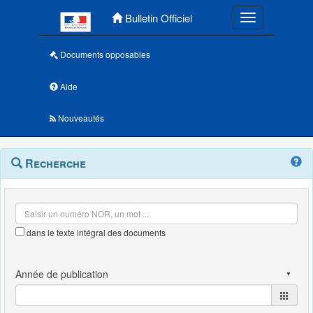
Menu principal
Bulletin Officiel
Toggle navigatio
Documents opposables
Aide
Nouveautés
Navigation
Menu
Recherche
contextuel
et
outils
annexes
dans le texte intégral des documents