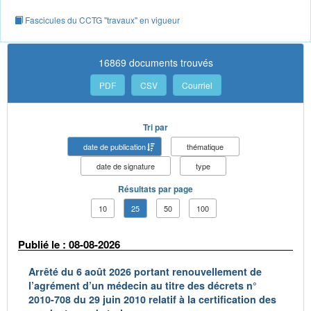
Fascicules du CCTG "travaux" en vigueur
16869 documents trouvés
PDF
CSV
Courriel
Tri par
date de publication
thématique
date de signature
type
Résultats par page
10
25
50
100
Publié le : 08-08-2026
Arrêté du 6 août 2026 portant renouvellement de
l’agrément d’un médecin au titre des décrets n°
2010-708 du 29 juin 2010 relatif à la certification des