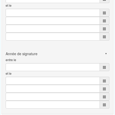
et le
entre le
et le