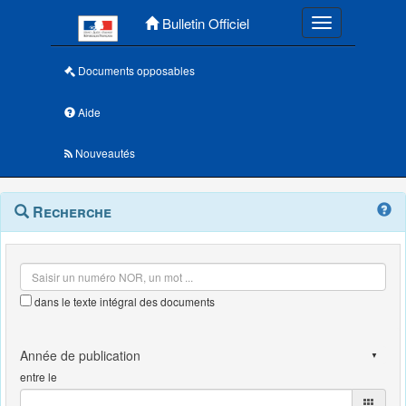
Menu principal
Bulletin Officiel
Toggle navigatio
Documents opposables
Aide
Nouveautés
Navigation
Menu
Recherche
contextuel
et
outils
annexes
dans le texte intégral des documents
entre le