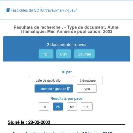
Fascicules du CCTG "travaux" en vigueur
Résultats de recherche : - Type de document: Autre,
Thématique: Mer, Année de publication: 2003
2 documents trouvés
PDF
CSV
Courriel
Tri par
date de publication
thématique
date de signature
type
Résultats par page
10
25
50
100
Signé le : 28-02-2003