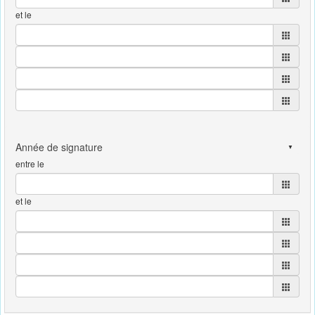
et le
entre le
et le