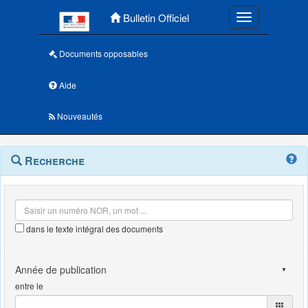
Menu principal
Bulletin Officiel
Toggle navigatio
Documents opposables
Aide
Nouveautés
Navigation
Menu
Recherche
contextuel
et
outils
annexes
dans le texte intégral des documents
entre le