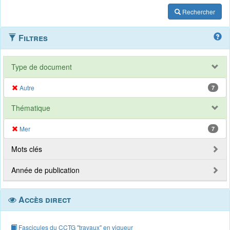
Rechercher
Filtres
Type de document
Autre
7
Thématique
Mer
7
Mots clés
Année de publication
Accès direct
Fascicules du CCTG "travaux" en vigueur