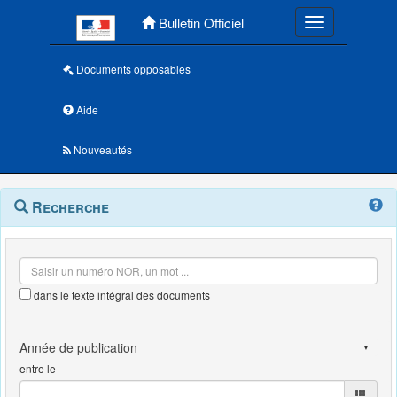
Menu principal
Bulletin Officiel
Toggle navigatio
Documents opposables
Aide
Nouveautés
Navigation
Menu
Recherche
contextuel
et
outils
annexes
dans le texte intégral des documents
entre le