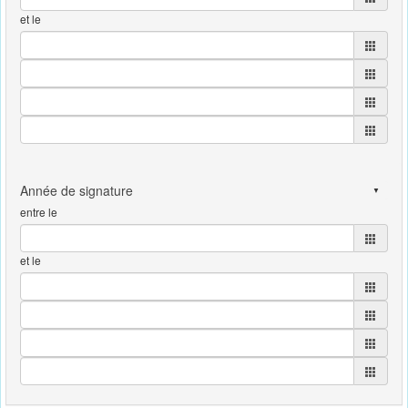
et le
entre le
et le