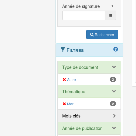
Rechercher
Filtres
Type de document
Autre
2
Thématique
Mer
2
Mots clés
Année de publication