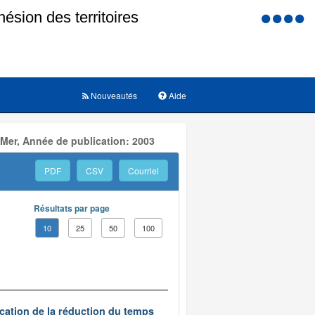
Menu
d'accessi
Nouveautés
Aide
 Mer, Année de publication: 2003
PDF
CSV
Courriel
Résultats par page
10
25
50
100
ication de la réduction du temps