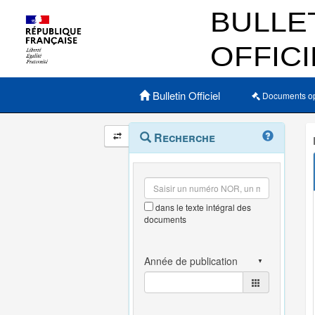
Menu principal
Bulletin Officiel
Documents o
Navigation
Menu
Recherche
contextuel
et
outils
annexes
dans le texte intégral des
documents