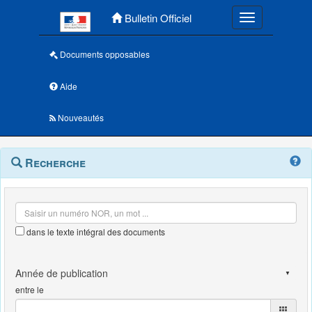
Menu principal
Bulletin Officiel
Toggle navigatio
Documents opposables
Aide
Nouveautés
Navigation
Menu
Recherche
contextuel
et
outils
annexes
dans le texte intégral des documents
entre le