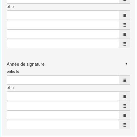
et le
entre le
et le