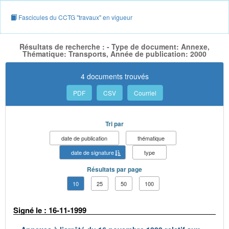
Fascicules du CCTG "travaux" en vigueur
Résultats de recherche : - Type de document: Annexe,
Thématique: Transports, Année de publication: 2000
4 documents trouvés
PDF
CSV
Courriel
Tri par
date de publication
thématique
date de signature
type
Résultats par page
10
25
50
100
Signé le : 16-11-1999