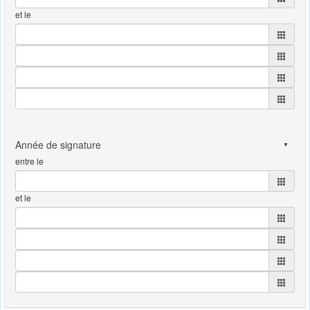
et le
entre le
et le