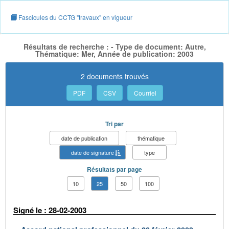
Fascicules du CCTG "travaux" en vigueur
Résultats de recherche : - Type de document: Autre,
Thématique: Mer, Année de publication: 2003
2 documents trouvés
PDF
CSV
Courriel
Tri par
date de publication
thématique
date de signature
type
Résultats par page
10
25
50
100
Signé le : 28-02-2003