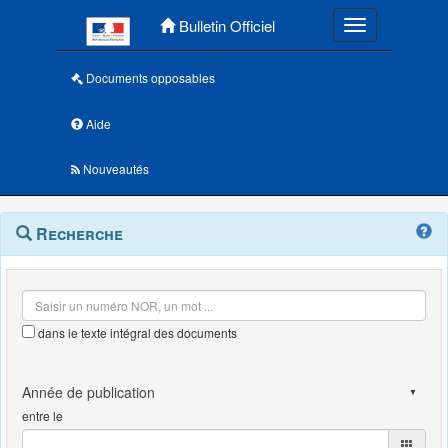
Menu principal
Bulletin Officiel
Toggle navigatio
Documents opposables
Aide
Nouveautés
Navigation
Menu
Recherche
contextuel
et
outils
annexes
dans le texte intégral des documents
entre le