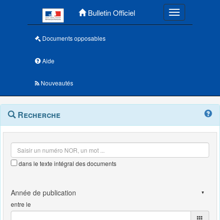
Menu principal
Bulletin Officiel
Toggle navigatio
Documents opposables
Aide
Nouveautés
Navigation
Menu
Recherche
contextuel
et
outils
annexes
dans le texte intégral des documents
entre le