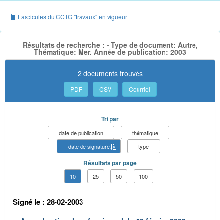
Fascicules du CCTG "travaux" en vigueur
Résultats de recherche : - Type de document: Autre,
Thématique: Mer, Année de publication: 2003
2 documents trouvés
PDF
CSV
Courriel
Tri par
date de publication
thématique
date de signature
type
Résultats par page
10
25
50
100
Signé le : 28-02-2003