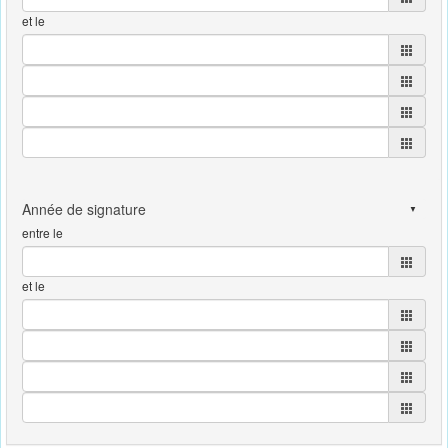
et le
entre le
et le