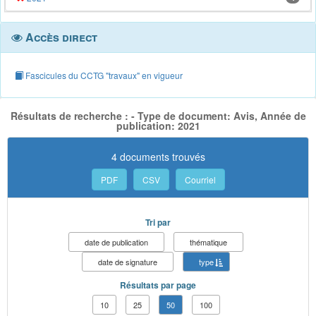
Accès direct
Fascicules du CCTG "travaux" en vigueur
Résultats de recherche : - Type de document: Avis, Année de
publication: 2021
4 documents trouvés
PDF
CSV
Courriel
Tri par
date de publication
thématique
date de signature
type
Résultats par page
10
25
50
100