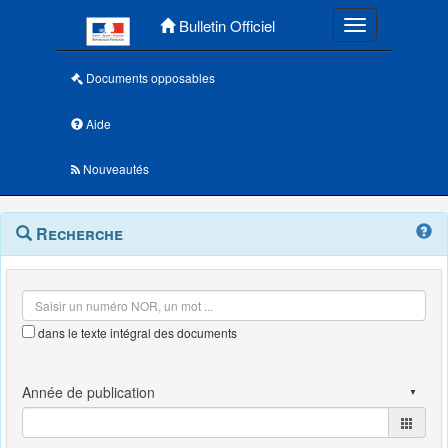
Menu principal
Bulletin Officiel
Toggle navigatio
Documents opposables
Aide
Nouveautés
Navigation
Menu
Recherche
contextuel
et
outils
annexes
dans le texte intégral des documents